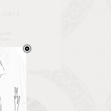
eos 8001
 España
P
teriaparati.com
rati.com