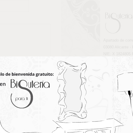
Apartado de corr
03080 Alicante -
NIE: X 1824805 
Tel: 668 86 87 00
E-mail:
info@bisu
Web:
bisuteriapa