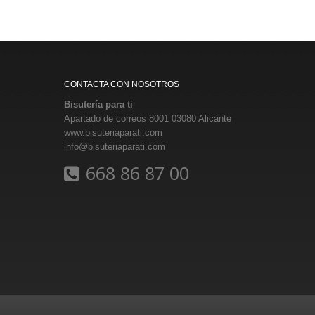
CONTACTA CON NOSOTROS
Bisutería para ti
Apartado de correos 8001 03080 Alicante
www.bisuteriaparati.com
info@bisuteriaparati.com
668 86 87 00