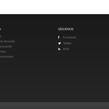
A
SÍGUENOS
s
Facebook
ía devuelta
Twitter
descuento
RSS
iones
personales