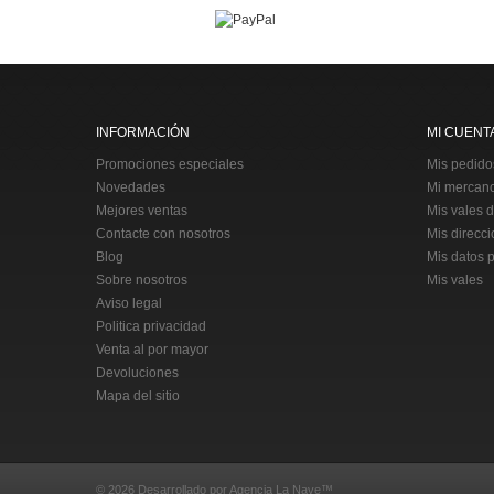
INFORMACIÓN
MI CUENT
Promociones especiales
Mis pedido
Novedades
Mi mercanc
Mejores ventas
Mis vales 
Contacte con nosotros
Mis direcc
Blog
Mis datos 
Sobre nosotros
Mis vales
Aviso legal
Politica privacidad
Venta al por mayor
Devoluciones
Mapa del sitio
© 2026 Desarrollado por
Agencia La Nave
™